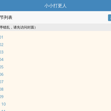
小小打更人
节列表
序错乱，请先访问封面）
01
02
03
04
05
06
07
08
09
 10