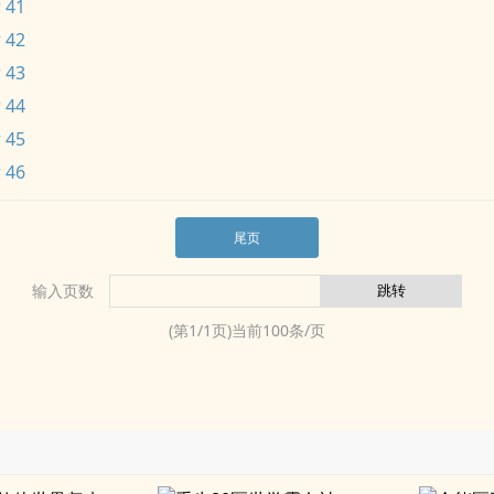
 41
 42
 43
 44
 45
 46
尾页
输入页数
(第
1
/
1
页)当前
100
条/页